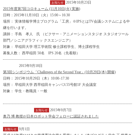
2015年10月23日
イベント
インフォメーション
お知らせ
2015年度第7回コロキューム (11月10日(火) 実施)
日時：2015年11月10日（火）15:00～16:30
場所： 実体情報学博士プログラム「工房」※IPSとはTV会議システムによる中
継を行います。
講師： 手島 孝人 氏 （ピクサー・アニメーションスタジオ スタジオツール
部門／シニアグラフィッ クスエンジニア）
対象： 早稲田大学 理工学術院 修士課程学生、博士課程学生
募集人数： 西早稲田 50名 IPS 20名（先着順）
2015年9月18日
イベント
第3回シンポジウム「Challenges of the Second Year」(10月29日(木) 開催)
日時： 2015年10月29日（木）10:00–17:30
場所： 早稲田大学 西早稲田キャンパス55号館1F 大会議室
対象： 学生・教職員・一般
2015年9月7日
インフォメーション
お知らせ
奥乃 博 教授が日本ロボット学会フェローに認証されました
9月1日
お知らせ