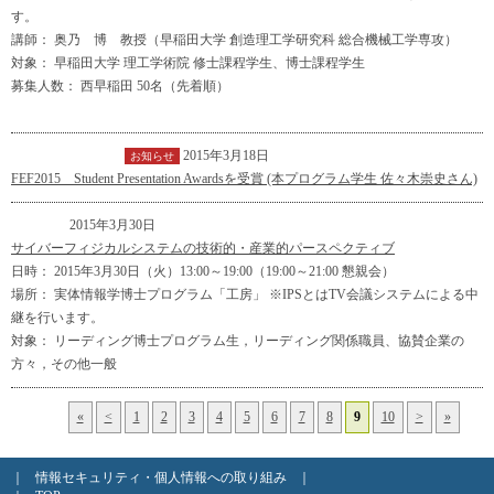
す。
講師： 奥乃 博 教授（早稲田大学 創造理工学研究科 総合機械工学専攻）
対象： 早稲田大学 理工学術院 修士課程学生、博士課程学生
募集人数： 西早稲田 50名（先着順）
2015年3月18日
インフォメーション
お知らせ
FEF2015 Student Presentation Awardsを受賞 (本プログラム学生 佐々木崇史さん)
2015年3月30日
イベント
サイバーフィジカルシステムの技術的・産業的パースペクティブ
日時： 2015年3月30日（火）13:00～19:00（19:00～21:00 懇親会）
場所： 実体情報学博士プログラム「工房」 ※IPSとはTV会議システムによる中
継を行います。
対象： リーディング博士プログラム生，リーディング関係職員、協賛企業の
方々，その他一般
«
<
1
2
3
4
5
6
7
8
9
10
>
»
｜
情報セキュリティ・個人情報への取り組み
｜