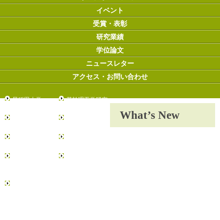
イベント
受賞・表彰
研究業績
学位論文
ニュースレター
アクセス・お問い合わせ
早稲田大学
基幹理工学研究
科
What’s New
創造理工学研究
先進理工学研究
科
科
環境・エネルギ
情報生産システ
ー研究科
ム研究科
データ科学総合
リーディング理
研究教育センタ
工学博士プログ
ー
ラム
日本学術振興会
博士課程教育リ
ーディングプロ
グラム