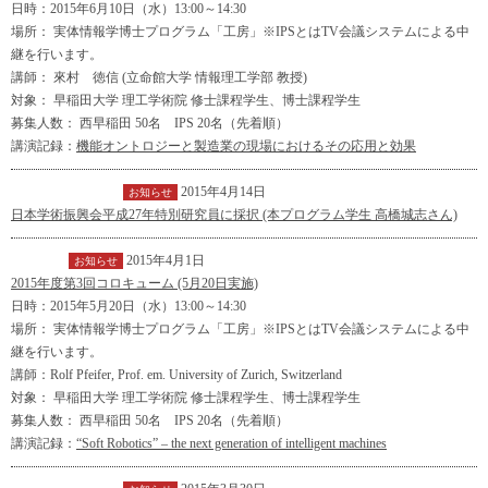
日時：2015年6月10日（水）13:00～14:30
場所： 実体情報学博士プログラム「工房」※IPSとはTV会議システムによる中
継を行います。
講師： 來村 徳信 (立命館大学 情報理工学部 教授)
対象： 早稲田大学 理工学術院 修士課程学生、博士課程学生
募集人数： 西早稲田 50名 IPS 20名（先着順）
講演記録：
機能オントロジーと製造業の現場におけるその応用と効果
2015年4月14日
インフォメーション
お知らせ
日本学術振興会平成27年特別研究員に採択 (本プログラム学生 高橋城志さん)
2015年4月1日
イベント
お知らせ
2015年度第3回コロキューム (5月20日実施)
日時：2015年5月20日（水）13:00～14:30
場所： 実体情報学博士プログラム「工房」※IPSとはTV会議システムによる中
継を行います。
講師：Rolf Pfeifer, Prof. em. University of Zurich, Switzerland
対象： 早稲田大学 理工学術院 修士課程学生、博士課程学生
募集人数： 西早稲田 50名 IPS 20名（先着順）
講演記録：
“Soft Robotics” – the next generation of intelligent machines