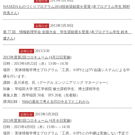
2015年3月30日
インフォメーション
お知らせ
WASEDAものづくりプログラム2014技術奨励賞を受賞 (本プログラム学生 岡村
尚美さん)
2015年3月30日
インフォメーション
お知らせ
第 77 回 情報処理学会 全国大会 学生奨励賞を受賞 (本プログラム学生 鈴木
遼さん)
2015/3/30
イベント
お知らせ
2015年度第2回コロキューム (4月22日実施)
日時：2015年4月22日（水）13:00～14:30
場所： 実体情報学博士プログラム「工房」※IPSとはTV会議システムによる中
継を行います。
講師：及川卓也 氏（グーグル エンジニアリング マネージャー）
対象： 早稲田大学 理工学術院 修士課程学生、博士課程学生
募集人数： 西早稲田 50名 IPS 20名（先着順）
講演記録：
Webの進化で考えるITの今までとこれから
2015年3月28日
イベント
お知らせ
2015年度第1回コロキューム (4月８日実施)
日時：2015年4月8日（木）13:00～～14:30
場所： 実体情報学博士プログラム「工房」※IPSとの中継は実施しない予定で