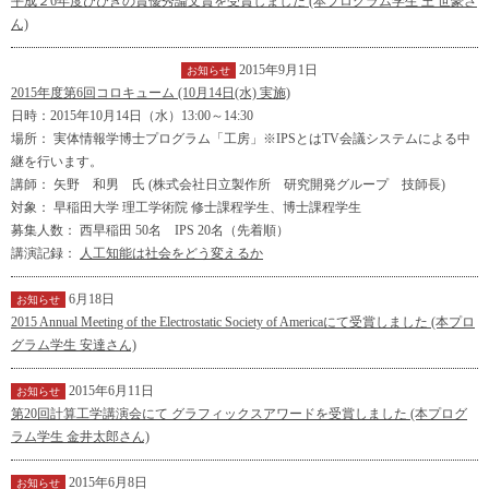
平成２6年度ひびきの賞優秀論文賞を受賞しました (本プログラム学生 王 世豪さ
ん)
2015年9月1日
イベント
インフォメーション
お知らせ
2015年度第6回コロキューム (10月14日(水) 実施)
日時：2015年10月14日（水）13:00～14:30
場所： 実体情報学博士プログラム「工房」※IPSとはTV会議システムによる中
継を行います。
講師： 矢野 和男 氏 (株式会社日立製作所 研究開発グループ 技師長)
対象： 早稲田大学 理工学術院 修士課程学生、博士課程学生
募集人数： 西早稲田 50名 IPS 20名（先着順）
講演記録：
人工知能は社会をどう変えるか
6月18日
お知らせ
2015 Annual Meeting of the Electrostatic Society of Americaにて受賞しました (本プロ
グラム学生 安達さん)
2015年6月11日
お知らせ
第20回計算工学講演会にて グラフィックスアワードを受賞しました (本プログ
ラム学生 金井太郎さん)
2015年6月8日
お知らせ