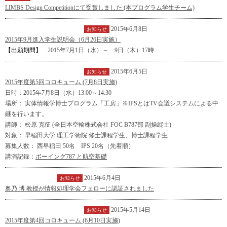
LIMBS Design Competitionにて受賞しました (本プログラム学生チーム)
2015年6月8日
イベント
インフォメーション
お知らせ
2015年9月進入学生説明会（6月26日実施）
【出願期間】
2015年7月1日（水）～ 9日（木）17時
2015年6月5日
イベント
インフォメーション
お知らせ
2015年度第5回コロキューム (7月8日実施)
日時：2015年7月8日（水）13:00～14:30
場所： 実体情報学博士プログラム「工房」※IPSとはTV会議システムによる中
継を行います。
講師： 松原 克征 (全日本空輸株式会社 FOC B787部 副操縦士)
対象： 早稲田大学 理工学術院 修士課程学生、博士課程学生
募集人数： 西早稲田 50名 IPS 20名（先着順）
講演記録：
ボーイング787 と航空基礎
2015年6月4日
インフォメーション
お知らせ
奥乃 博 教授が情報処理学会フェローに認証されました
2015年5月14日
イベント
インフォメーション
お知らせ
2015年度第4回コロキューム (6月10日実施)