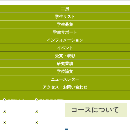
工房
学生リスト
学生募集
学生サポート
インフォメーション
イベント
受賞・表彰
研究業績
学位論文
ニュースレター
アクセス・お問い合わせ
早稲田大学
基幹理工学研究
科
コースについて
創造理工学研究
先進理工学研究
科
科
環境・エネルギ
情報生産システ
ー研究科
ム研究科