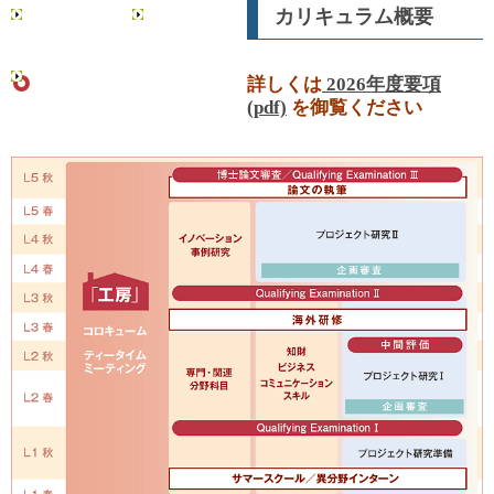
カリキュラム概要
データ科学総合
リーディング理
研究教育センタ
工学博士プログ
ー
ラム
日本学術振興会
詳しくは
2026年度要項
博士課程教育リ
(pdf)
を御覧ください
ーディングプロ
グラム