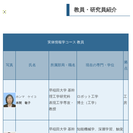
研究教育センタ
工学博士プログ
ー
ラム
教員・研究員紹介
日本学術振興会
博士課程教育リ
ーディングプロ
グラム
実体情報学コース 教員
拠
写真
氏名
所属部局・職名
現在の専門・学位
点
早稲田大学 基幹
理工学研究科
ロボット工学
工
ホンマ ケイコ
表現工学専攻・
博士（工学）
房
本間 敬子
教授
早稲田大学 基幹
知能機械学、深層学習、触覚