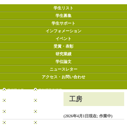
学生リスト
学生募集
学生サポート
インフォメーション
イベント
受賞・表彰
研究業績
学位論文
ニュースレター
アクセス・お問い合わせ
早稲田大学
基幹理工学研究
科
工房
創造理工学研究
先進理工学研究
科
科
環境・エネルギ
情報生産システ
(2026年4月1日現在; 作業中)
ー研究科
ム研究科
データ科学総合
リーディング理