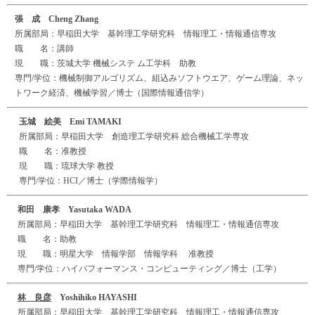
張 成 Cheng Zhang
所属部局：早稲田大学 基幹理工学研究科 情報理工・情報通信専攻
職 名：講師
現 職：茨城大学 機械システ ム工学科 助教
専門/学位：機械制御アルゴリズム、組込みソフトウエア、ゲーム理論、ネッ
トワーク経済、機械学習／博士（国際情報通信学）
玉城 絵美 Emi TAMAKI
所属部局：早稲田大学 創造理工学研究科 総合機械工学専攻
職 名：准教授
現 職：琉球大学 教授
専門/学位：HCI／博士（学際情報学）
和田 康孝 Yasutaka WADA
所属部局：早稲田大学 基幹理工学研究科 情報理工・情報通信専攻
職 名：助教
現 職：明星大学 情報学部 情報学科 准教授
専門/学位：ハイパフォーマンス・コンピューティング／博士（工学）
林 良彦
Yoshihiko HAYASHI
所属部局：早稲田大学 基幹理工学研究科 情報理工・情報通信専攻