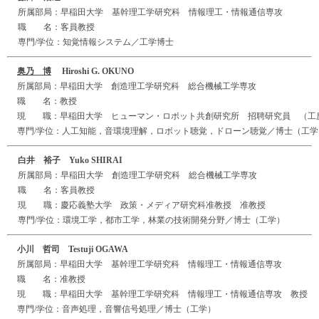
所属部局：早稲田大学 基幹理工学研究科 情報理工・情報通信専攻
職 名：客員教授
専門/学位：知覚情報システム／工学博士
奥乃 博
Hiroshi G. OKUNO
所属部局：早稲田大学 創造理工学研究科 総合機械工学専攻
職 名：教授
現 職：早稲田大学 ヒューマン・ロボット共創研究所 招聘研究員 （工
専門/学位：人工知能，音環境理解，ロボット聴覚，ドローン聴覚／博士（工学
白井 裕子 Yuko SHIRAI
所属部局：早稲田大学 創造理工学研究科 総合機械工学専攻
職 名：客員教授
現 職：慶応義塾大学 政策・メディア研究科准教授 准教授
専門/学位：環境工学，都市工学，林業の技術開発分野／博士（工学）
小川 哲司 Testuji OGAWA
所属部局：早稲田大学 基幹理工学研究科 情報理工・情報通信専攻
職 名：准教授
現 職：早稲田大学 基幹理工学研究科 情報理工・情報通信専攻 教授
専門/学位：音声処理，音響信号処理／博士（工学）