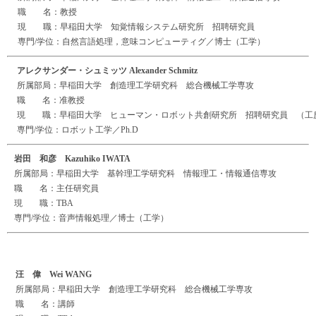
職 名：教授
現 職：早稲田大学 知覚情報システム研究所 招聘研究員
専門/学位：自然言語処理，意味コンピューティグ／博士（工学）
アレクサンダー・シュミッツ Alexander Schmitz
所属部局：早稲田大学 創造理工学研究科 総合機械工学専攻
職 名：准教授
現 職：早稲田大学 ヒューマン・ロボット共創研究所 招聘研究員 （工
専門/学位：ロボット工学／Ph.D
岩田 和彦 Kazuhiko IWATA
所属部局：早稲田大学 基幹理工学研究科 情報理工・情報通信専攻
職 名：主任研究員
現 職：TBA
専門/学位：音声情報処理／博士（工学）
汪 偉 Wei WANG
所属部局：早稲田大学 創造理工学研究科 総合機械工学専攻
職 名：講師