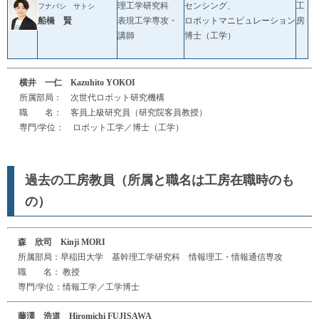
理工学研究科
センシング、
工
フナバシ サトシ
船橋 賢
表現工学専攻・
ロボットマニピュレーション
房
講師
博士（工学）
横井 一仁 Kazuhito YOKOI
所属部局： 次世代ロボット研究機構
職 名： 客員上級研究員（研究院客員教授）
専門/学位： ロボット工学／博士（工学）
過去の工房教員（所属と職名は工房在職時のも
の）
森 欣司 Kinji MORI
所属部局：早稲田大学 基幹理工学研究科 情報理工・情報通信専攻
職 名： 教授
専門/学位：情報工学／工学博士
藤澤 浩道 Hiromichi FUJISAWA