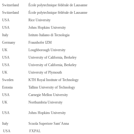
Switzerland
École polytechnique fédérale de Lausanne
Switzerland
École polytechnique fédérale de Lausanne
USA
Rice University
USA
Johns Hopkins University
Italy
Istituto Italiano di Tecnologia
Germany
Fraunhofer IZM
UK
Loughborough University
USA
University of California, Berkeley
USA
University of California, Berkeley
UK
University of Plymouth
Sweden
KTH Royal Institute of Technology
Estonia
Tallinn University of Technology
USA
Carnegie Mellon University
UK
Northumbria University
USA
Johns Hopkins University
Italy
Scuola Superiore Sant’Anna
USA
FXPAL