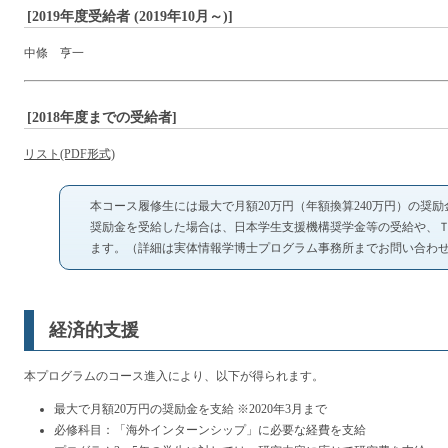
[2019年度受給者 (2019年10月～)]
中條 亨一
[2018年度までの受給者]
リスト(PDF形式)
本コース履修生には最大で月額20万円（年額換算240万円）の奨
奨励金を受給した場合は、日本学生支援機構奨学金等の受給や、
ます。（詳細は実体情報学博士プログラム事務所までお問い合わ
経済的支援
本プログラムのコース進入により、以下が得られます。
最大で月額20万円の奨励金を支給 ※2020年3月まで
必修科目：「海外インターンシップ」に必要な経費を支給