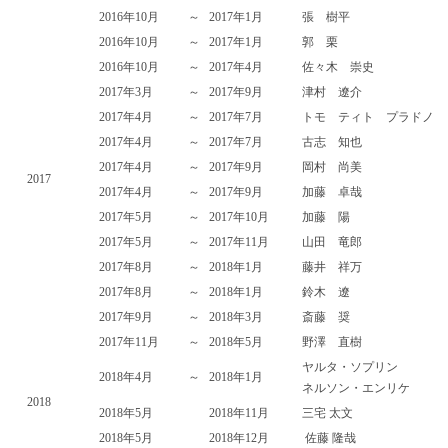
2016年10月
～
2017年1月
張 樹平
2016年10月
～
2017年1月
郭 栗
2016年10月
～
2017年4月
佐々木 崇史
2017年3月
～
2017年9月
津村 遼介
2017年4月
～
2017年7月
トモ ティト プラドノ
2017年4月
～
2017年7月
古志 知也
2017年4月
～
2017年9月
岡村 尚美
2017
2017年4月
～
2017年9月
加藤 卓哉
2017年5月
～
2017年10月
加藤 陽
2017年5月
～
2017年11月
山田 竜郎
2017年8月
～
2018年1月
藤井 祥万
2017年8月
～
2018年1月
鈴木 遼
2017年9月
～
2018年3月
斎藤 奨
2017年11月
～
2018年5月
野澤 直樹
ヤルタ・ソプリン
2018年4月
～
2018年1月
ネルソン・エンリケ
2018
2018年5月
2018年11月
三宅 太文
2018年5月
2018年12月
佐藤 隆哉