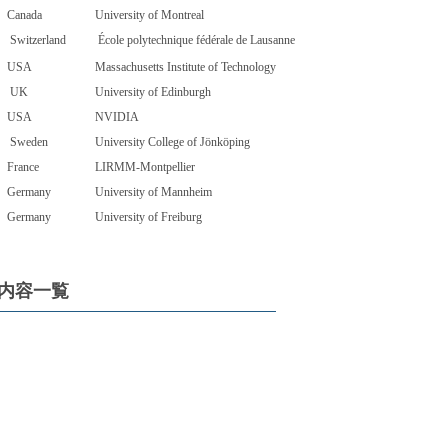
Canada
University of Montreal
Switzerland
École polytechnique fédérale de Lausanne
USA
Massachusetts Institute of Technology
UK
University of Edinburgh
USA
NVIDIA
Sweden
University College of Jönköping
France
LIRMM-Montpellier
Germany
University of Mannheim
Germany
University of Freiburg
内容一覧