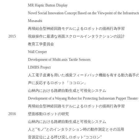
MR Haptic Button Display
Novel Social Innovation Concept Based on the Viewpoint of the Infrastruct
Musasabi
再帰結合型神経回路モデルによるロボットの描画行為学習
2015
視線操作に最適な画面スクロールインタラクションの設計
教育工学委員会
Wall Creeper
Development of Multi-axis Tactile Sensors
LIMBS Project
人工電子皮膚を用いた感覚フィードバック機能を有する動力義手
声に反応するロボット「ココロン」
山林内における路網自動生成と可視化システム
Development of a Wayang Robot for Protecting Indonesian Puppet Theater 
再帰結合型神経回路モデルによるロボットの描画行為学習
2016
壁面移動ロボットの研究
山林内における路網自動生成と可視化システム
人と”モノ”とのインタラクション時の動作測定とその活用
音源定位による呼び戻しロボット“ココロン”