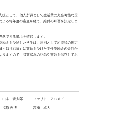
支援として、個人所得として生活費に充当可能な奨
による毎年度の審査を経て、給付の可否を決定しま
専念できる環境を確保します。
奨励金を受給した学生は、原則として所得税の確定
～12月31日）に支給を受けた本件奨励金の金額か
なりますので、収支状況の記録や書類を保存してお
山本 晋太郎
ファリド アハメド
福原 吉博
高橋 卓人