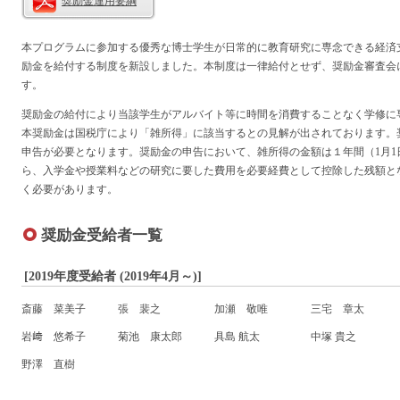
奨励金運用要綱
本プログラムに参加する優秀な博士学生が日常的に教育研究に専念できる経済
励金を給付する制度を新設しました。本制度は一律給付とせず、奨励金審査会
す。
奨励金の給付により当該学生がアルバイト等に時間を消費することなく学修に
本奨励金は国税庁により「雑所得」に該当するとの見解が出されております。
申告が必要となります。奨励金の申告において、雑所得の金額は１年間（1月1日
ら、入学金や授業料などの研究に要した費用を必要経費として控除した残額と
く必要があります。
奨励金受給者一覧
[2019年度受給者 (2019年4月～)]
斎藤 菜美子
張 裴之
加瀬 敬唯
三宅 章太
岩﨑 悠希子
菊池 康太郎
具島 航太
中塚 貴之
野澤 直樹