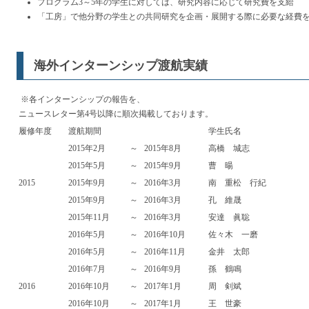
プログラム3～5年の学生に対しては、研究内容に応じて研究費を支給
「工房」で他分野の学生との共同研究を企画・展開する際に必要な経費
海外インターンシップ渡航実績
※各インターンシップの報告を、
ニュースレター第4号以降に順次掲載しております。
履修年度
渡航期間
学生氏名
2015年2月
～
2015年8月
高橋 城志
2015年5月
～
2015年9月
曹 暘
2015
2015年9月
～
2016年3月
南 重松 行紀
2015年9月
～
2016年3月
孔 維晟
2015年11月
～
2016年3月
安達 眞聡
2016年5月
～
2016年10月
佐々木 一磨
2016年5月
～
2016年11月
金井 太郎
2016年7月
～
2016年9月
孫 鶴鳴
2016
2016年10月
～
2017年1月
周 剣斌
2016年10月
～
2017年1月
王 世豪