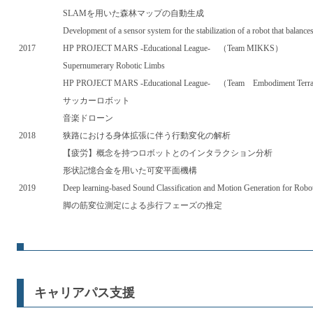
SLAMを用いた森林マップの自動生成
Development of a sensor system for the stabilization of a robot that balance
2017
HP PROJECT MARS -Educational League- （Team MIKKS）
Supernumerary Robotic Limbs
HP PROJECT MARS -Educational League- （Team Embodiment Terr
サッカーロボット
音楽ドローン
2018
狭路における身体拡張に伴う行動変化の解析
【疲労】概念を持つロボットとのインタラクション分析
形状記憶合金を用いた可変平面機構
2019
Deep learning-based Sound Classification and Motion Generation for Ro
脚の筋変位測定による歩行フェーズの推定
キャリアパス支援