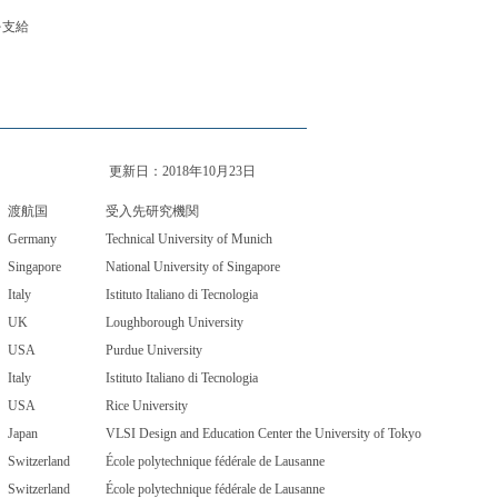
を支給
更新日：2018年10月23日
渡航国
受入先研究機関
Germany
Technical University of Munich
Singapore
National University of Singapore
Italy
Istituto Italiano di Tecnologia
UK
Loughborough University
USA
Purdue University
Italy
Istituto Italiano di Tecnologia
USA
Rice University
Japan
VLSI Design and Education Center the University of Tokyo
Switzerland
École polytechnique fédérale de Lausanne
Switzerland
École polytechnique fédérale de Lausanne