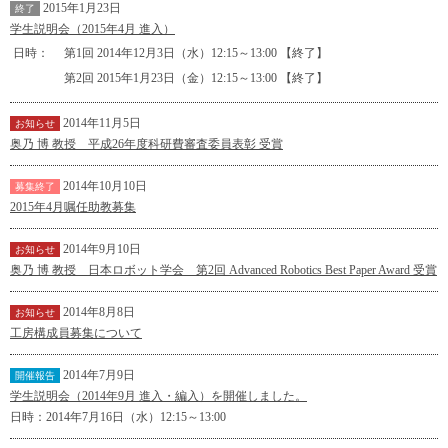
2015年1月23日
終了
学生説明会（2015年4月 進入）
日時：
第1回 2014年12月3日（水）12:15～13:00 【終了】
第2回 2015年1月23日（金）12:15～13:00 【終了】
2014年11月5日
お知らせ
奥乃 博 教授 平成26年度科研費審査委員表彰 受賞
2014年10月10日
募集終了
2015年4月嘱任助教募集
2014年9月10日
お知らせ
奥乃 博 教授 日本ロボット学会 第2回 Advanced Robotics Best Paper Award 受賞
2014年8月8日
お知らせ
工房構成員募集について
2014年7月9日
開催報告
学生説明会（2014年9月 進入・編入）を開催しました。
日時：2014年7月16日（水）12:15～13:00