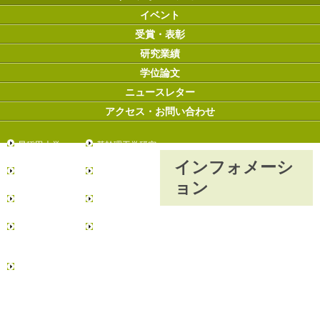
イベント
受賞・表彰
研究業績
学位論文
ニュースレター
アクセス・お問い合わせ
早稲田大学
基幹理工学研究
科
インフォメーシ
創造理工学研究
先進理工学研究
ョン
科
科
環境・エネルギ
情報生産システ
ー研究科
ム研究科
データ科学総合
リーディング理
研究教育センタ
工学博士プログ
ー
ラム
日本学術振興会
博士課程教育リ
ーディングプロ
グラム