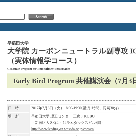
早稲田大学
大学院 カーボンニュートラル副専攻 
（実体情報学コース）
Graduate Program for Embodiment Informatics
Early Bird Program 共催講演会（7
日 時
2017年7月3日（火）18:00-19:30
(
講演
1
時間、質疑
30
分
)
場 所
早稲田大学 理工センター 工房／KOBO
（新宿区大久保2-4-12ラムダックスビル3階）
http://www.leading-sn.waseda.
ac.jp/contact/