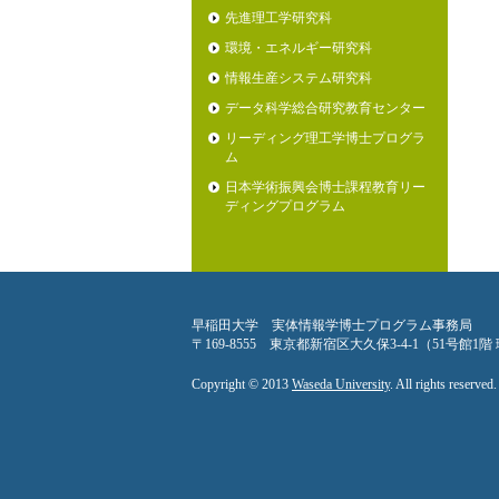
先進理工学研究科
環境・エネルギー研究科
情報生産システム研究科
データ科学総合研究教育センター
リーディング理工学博士プログラ
ム
日本学術振興会博士課程教育リー
ディングプログラム
早稲田大学 実体情報学博士プログラム事務局
〒169-8555 東京都新宿区大久保3-4-1（51号館1
Copyright © 2013
Waseda University
. All rights reserved.