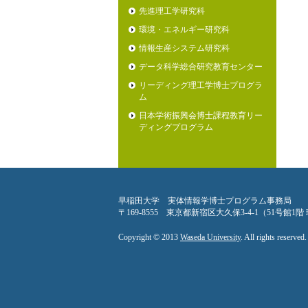
先進理工学研究科
環境・エネルギー研究科
情報生産システム研究科
データ科学総合研究教育センター
リーディング理工学博士プログラ
ム
日本学術振興会博士課程教育リー
ディングプログラム
早稲田大学 実体情報学博士プログラム事務局
〒169-8555 東京都新宿区大久保3-4-1（51号館1
Copyright © 2013
Waseda University
. All rights reserved.