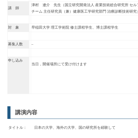
津村 遼介 先生（国立研究開発法人 産業技術総合研究所 セル
講 師
チーム 主任研究員（兼）健康医工学研究部門 治療診断技術研究
対 象
早稲田大学 理工学術院 修士課程学生、博士課程学生
募集人数
–
申し込み
当日，開催場所にて受け付けます
講演内容
タイトル：
日本の大学、海外の大学、国の研究所を経験して