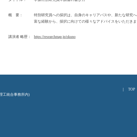
概 要：
特別研究員への採択は、自身のキャリアパスや、新たな研究へ
富な経験から、採択に向けての様々なアドバイスをいただきま
講演者 略歴：
https://researchmap.jp/okuno
｜
TOP
階 理工統合事務所内)