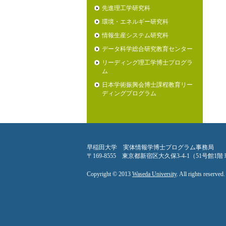
先進理工学研究科
環境・エネルギー研究科
情報生産システム研究科
データ科学総合研究教育センター
リーディング理工学博士プログラ
ム
日本学術振興会博士課程教育リー
ディングプログラム
早稲田大学 実体情報学博士プログラム事務局
〒169-8555 東京都新宿区大久保3-4-1（51号館1
Copyright © 2013
Waseda University
. All rights reserved.