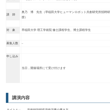
奥乃 博 先生（早稲田大学ヒューマンロボット共創研究所招聘研究
講 師
授）
対 象
早稲田大学 理工学術院 修士課程学生、博士課程学生
募集人数
–
申し込み
当日，開催場所にて受け付けます
講演内容
タイトル：
学振特別研究員申請書の書き方